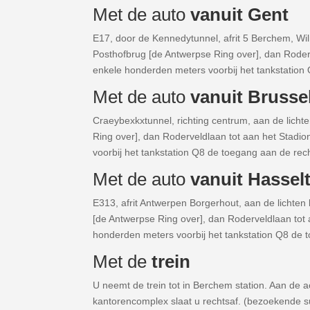
Met de auto
vanuit Gent
E17, door de Kennedytunnel, afrit 5 Berchem, Wilr
Posthofbrug [de Antwerpse Ring over], dan Roderv
enkele honderden meters voorbij het tankstation 
Met de auto
vanuit Brusse
Craeybexkxtunnel, richting centrum, aan de lichte
Ring over], dan Roderveldlaan tot aan het Stadio
voorbij het tankstation Q8 de toegang aan de rech
Met de auto
vanuit Hassel
E313, afrit Antwerpen Borgerhout, aan de lichten l
[de Antwerpse Ring over], dan Roderveldlaan tot 
honderden meters voorbij het tankstation Q8 de 
Met de
trein
U neemt de trein tot in Berchem station. Aan de ac
kantorencomplex slaat u rechtsaf. (bezoekende s