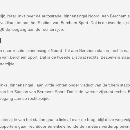
ijk. Naar links over de autostrade, binnensingel Noord. Aan Berchem sta
eldlaan tot aan het Stadion van Berchem Sport. Dat is de tweede zijstr
Q8 de toegang aan de rechterzijde.
l
n naar rechts: binnensingel Noord. Tot aan Berchem station, rechts naa
n van Berchem Sport. Dat is de tweede zijstraat rechts. Bezoekers sla
terzijde.
t
inks, binnensingel , aan vijfde lichten,onder viaduct van Berchem statio
aan het Stadion van Berchem Sport. Dat is de tweede zijstraat rechts. 
toegang aan de rechterzijde
hterzijde van het station gaat u linksaf over de brug, blijf deze weg vo
upporters gaan rechtdoor en enkele honderden meters verderop bevindt