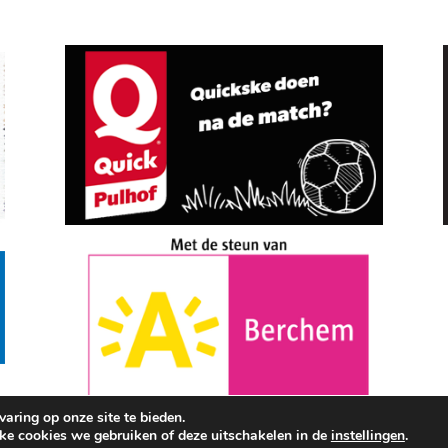
aring op onze site te bieden.
lke cookies we gebruiken of deze uitschakelen in de
instellingen
.