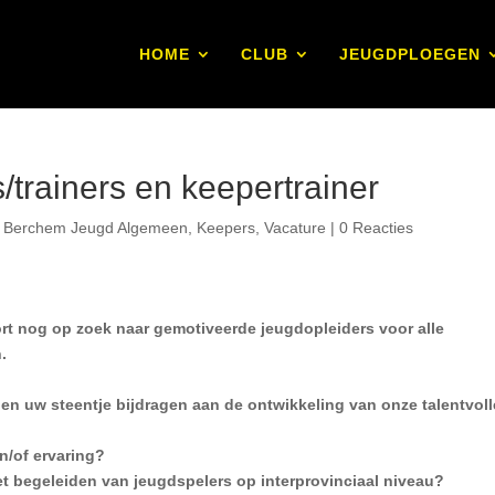
HOME
CLUB
JEUGDPLOEGEN
/trainers en keepertrainer
,
Berchem Jeugd Algemeen
,
Keepers
,
Vacature
|
0 Reacties
rt nog op zoek naar gemotiveerde jeugdopleiders voor alle
.
 en uw steentje bijdragen aan de ontwikkeling van onze talentvoll
n/of ervaring?
et begeleiden van jeugdspelers op interprovinciaal niveau?