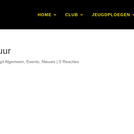
HOME
CLUB
JEUGDPLOEGEN
uur
gd Algemeen
,
Events
,
Nieuws
|
0 Reacties