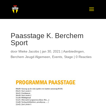
Paasstage K. Berchem
Sport
door
Mieke Jacobs
|
jan 30, 2021
|
Aanbiedingen
,
Berchem Jeugd Algemeen
,
Events
,
Stage
|
0 Reacties